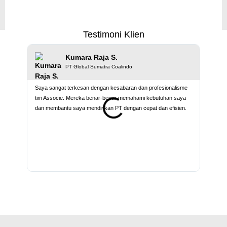
Testimoni Klien
Kumara Raja S.
PT Global Sumatra Coalindo
Saya sangat terkesan dengan kesabaran dan profesionalisme
Seneng
tim Associe. Mereka benar-benar memahami kebutuhan saya
karyaw
dan membantu saya mendirikan PT dengan cepat dan efisien.
ke kami
associe
kami ti
mengen
semua 
Pokokny