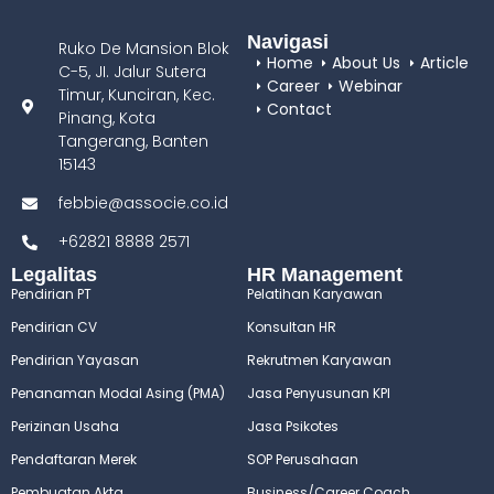
Navigasi
Ruko De Mansion Blok
Home
About Us
Article
C-5, JI. Jalur Sutera
Career
Webinar
Timur, Kunciran, Kec.
Contact
Pinang, Kota
Tangerang, Banten
15143
febbie@associe.co.id
+62821 8888 2571
Legalitas
HR Management
Pendirian PT
Pelatihan Karyawan
Pendirian CV
Konsultan HR
Pendirian Yayasan
Rekrutmen Karyawan
Penanaman Modal Asing (PMA)
Jasa Penyusunan KPI
Perizinan Usaha
Jasa Psikotes
Pendaftaran Merek
SOP Perusahaan
Pembuatan Akta
Business/Career Coach