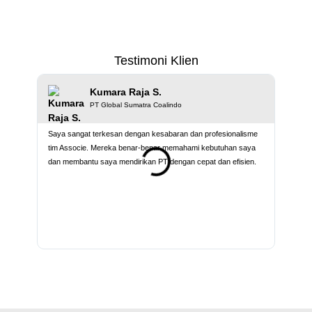
Testimoni Klien
Kumara Raja S.
PT Global Sumatra Coalindo
Saya sangat terkesan dengan kesabaran dan profesionalisme
Seneng
tim Associe. Mereka benar-benar memahami kebutuhan saya
karyaw
dan membantu saya mendirikan PT dengan cepat dan efisien.
ke kami
associe
kami ti
mengen
semua 
Pokokny