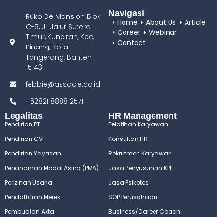
Navigasi
Ruko De Mansion Blok
Home
About Us
Article
C-5, JI. Jalur Sutera
Career
Webinar
Timur, Kunciran, Kec.
Contact
Pinang, Kota
Tangerang, Banten
15143
febbie@associe.co.id
+62821 8888 2571
Legalitas
HR Management
Pendirian PT
Pelatihan Karyawan
Pendirian CV
Konsultan HR
Pendirian Yayasan
Rekrutmen Karyawan
Penanaman Modal Asing (PMA)
Jasa Penyusunan KPI
Perizinan Usaha
Jasa Psikotes
Pendaftaran Merek
SOP Perusahaan
Pembuatan Akta
Business/Career Coach