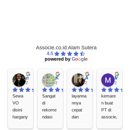
Associe.co.id Alam Sutera
4.5
powered by
G
o
o
g
l
e
nurul H.
Kalingga Kencana Luhur A.
Anugerah T.
Marisa P.
2 tahun lalu
2 tahun lalu
2 tahun lalu
2 tahun l
Sewa 
Sangat 
layanna
kemare
VO 
di 
nnya 
n buat 
disini 
rekome
cepat 
PT di 
hargany
ndasi 
dan 
associe, 
a 
kan! 
responsi
teritung 