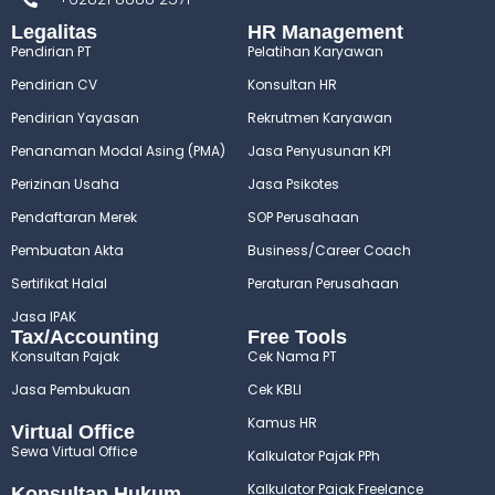
Legalitas
HR Management
Pendirian PT
Pelatihan Karyawan
Pendirian CV
Konsultan HR
Pendirian Yayasan
Rekrutmen Karyawan
Penanaman Modal Asing (PMA)
Jasa Penyusunan KPI
Perizinan Usaha
Jasa Psikotes
Pendaftaran Merek
SOP Perusahaan
Pembuatan Akta
Business/Career Coach
Sertifikat Halal
Peraturan Perusahaan
Jasa IPAK
Tax/Accounting
Free Tools
Konsultan Pajak
Cek Nama PT
Jasa Pembukuan
Cek KBLI
Kamus HR
Virtual Office
Sewa Virtual Office
Kalkulator Pajak PPh
Kalkulator Pajak Freelance
Konsultan Hukum