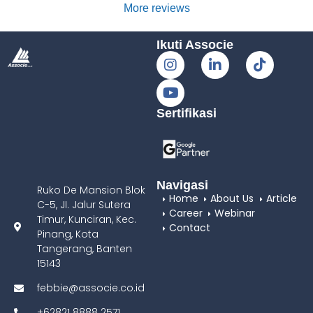
terjangk
Layanan 
f! Tim 
cepet 
More reviews
au😍😍
yang 
juga
prosesn
ramah 
profesio
ya dan 
Ikuti Associe
dan 
nal dan 
pelayan
profesio
ngebant
annya 
nal, 
u bgt, jdi 
oke 
pendiria
apa apa 
banget, 
Sertifikasi
n PT 
lebih 
staffnya 
berjalan 
mudah
juga 
lebih 
ramah
cepat 
Navigasi
dari 
Ruko De Mansion Blok
Home
About Us
Article
perkiraa
C-5, JI. Jalur Sutera
Career
Webinar
Timur, Kunciran, Kec.
n
Contact
Pinang, Kota
Tangerang, Banten
15143
febbie@associe.co.id
+62821 8888 2571