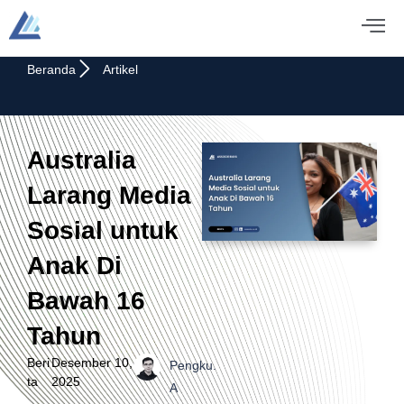
Beranda
Artikel
Australia
Larang Media
Sosial untuk
Anak Di
Bawah 16
Tahun
Beri
Desember 10,
Pengku.
ta
2025
A