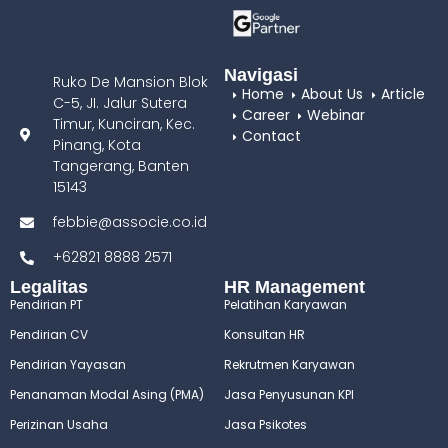
Navigasi
Ruko De Mansion Blok
Home
About Us
Article
C-5, JI. Jalur Sutera
Career
Webinar
Timur, Kunciran, Kec.
Contact
Pinang, Kota
Tangerang, Banten
15143
febbie@associe.co.id
+62821 8888 2571
Legalitas
HR Management
Pendirian PT
Pelatihan Karyawan
Pendirian CV
Konsultan HR
Pendirian Yayasan
Rekrutmen Karyawan
Penanaman Modal Asing (PMA)
Jasa Penyusunan KPI
Perizinan Usaha
Jasa Psikotes