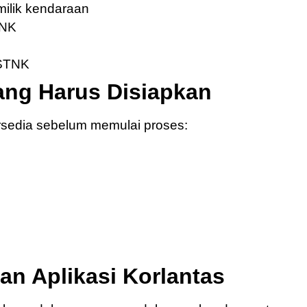
ilik kendaraan
TNK
n
 STNK
ng Harus Disiapkan
rsedia sebelum memulai proses:
n Aplikasi Korlantas