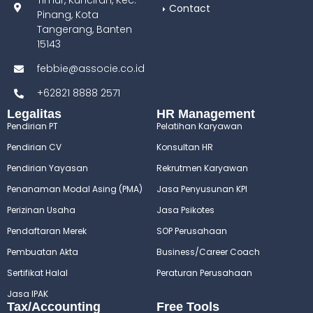
Timur, Kunciran, Kec.
Contact
Pinang, Kota
Tangerang, Banten
15143
febbie@associe.co.id
+62821 8888 2571
Legalitas
HR Management
Pendirian PT
Pelatihan Karyawan
Pendirian CV
Konsultan HR
Pendirian Yayasan
Rekrutmen Karyawan
Penanaman Modal Asing (PMA)
Jasa Penyusunan KPI
Perizinan Usaha
Jasa Psikotes
Pendaftaran Merek
SOP Perusahaan
Pembuatan Akta
Business/Career Coach
Sertifikat Halal
Peraturan Perusahaan
Jasa IPAK
Tax/Accounting
Free Tools