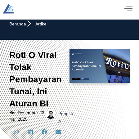
Beranda
Artikel
Roti O Viral
Tolak
Pembayaran
Tunai, Ini
Aturan BI
Bis
Desember 23,
Pengku.
nis
2025
A