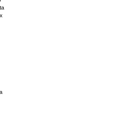
ta
ax
ia