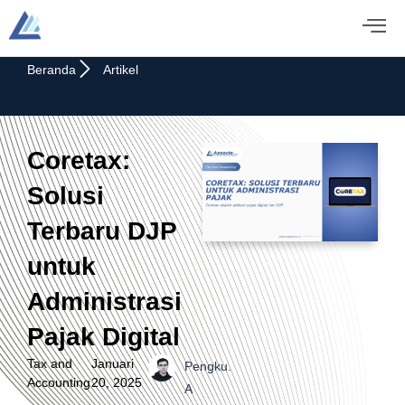
Beranda
Artikel
Coretax:
Solusi
Terbaru DJP
untuk
Administrasi
Pajak Digital
Tax and
Januari
Pengku.
Accounting
20, 2025
A