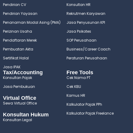
Pendirian CV
Konsultan HR
Pendirian Yayasan
Rekrutmen Karyawan
Penanaman Modal Asing (PMA)
Jasa Penyusunan KPI
Perizinan Usaha
Jasa Psikotes
Pendaftaran Merek
SOP Perusahaan
Pembuatan Akta
Business/Career Coach
Sertifikat Halal
Peraturan Perusahaan
Jasa IPAK
Tax/Accounting
Free Tools
Konsultan Pajak
Cek Nama PT
Jasa Pembukuan
Cek KBLI
Kamus HR
Virtual Office
Sewa Virtual Office
Kalkulator Pajak PPh
Kalkulator Pajak Freelance
Konsultan Hukum
Konsultan Legal