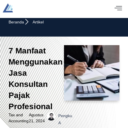
Beranda
Artikel
7 Manfaat
Menggunakan
Jasa
Konsultan
Pajak
Profesional
Tax and
Agustus
Pengku.
Accounting
21, 2024
A