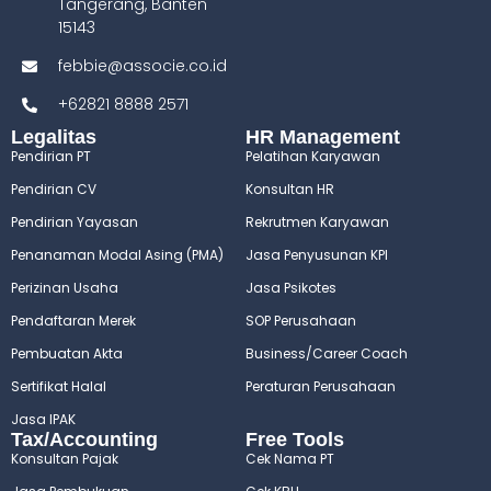
Tangerang, Banten
15143
febbie@associe.co.id
+62821 8888 2571
Legalitas
HR Management
Pendirian PT
Pelatihan Karyawan
Pendirian CV
Konsultan HR
Pendirian Yayasan
Rekrutmen Karyawan
Penanaman Modal Asing (PMA)
Jasa Penyusunan KPI
Perizinan Usaha
Jasa Psikotes
Pendaftaran Merek
SOP Perusahaan
Pembuatan Akta
Business/Career Coach
Sertifikat Halal
Peraturan Perusahaan
Jasa IPAK
Tax/Accounting
Free Tools
Konsultan Pajak
Cek Nama PT