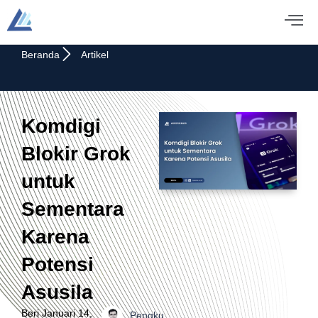
Beranda
Artikel
Komdigi
Blokir Grok
untuk
Sementara
Karena
Potensi
Asusila
Beri
Januari 14,
Pengku.