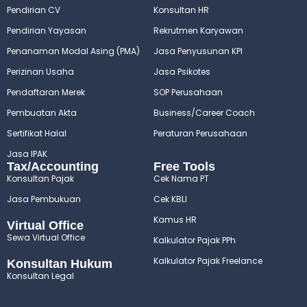
Pendirian CV
Konsultan HR
Pendirian Yayasan
Rekrutmen Karyawan
Penanaman Modal Asing (PMA)
Jasa Penyusunan KPI
Perizinan Usaha
Jasa Psikotes
Pendaftaran Merek
SOP Perusahaan
Pembuatan Akta
Business/Career Coach
Sertifikat Halal
Peraturan Perusahaan
Jasa IPAK
Tax/Accounting
Free Tools
Konsultan Pajak
Cek Nama PT
Jasa Pembukuan
Cek KBLI
Kamus HR
Virtual Office
Sewa Virtual Office
Kalkulator Pajak PPh
Kalkulator Pajak Freelance
Konsultan Hukum
Konsultan Legal