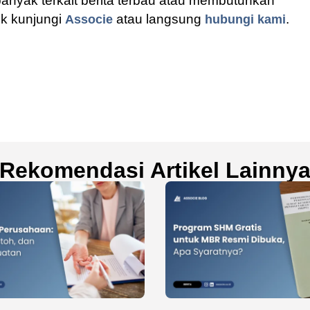
 banyak terkait berita terbau atau membutuhkan
uk kunjungi
atau langsung
.
Associe
hubungi kami
Rekomendasi Artikel Lainny