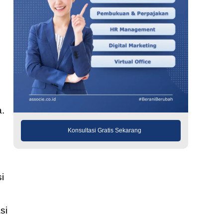
a.
Konsultasi Gratis Sekarang
i
si