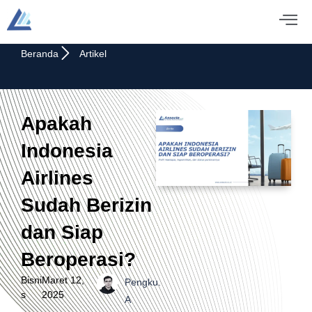
Beranda
Artikel
Apakah
Indonesia
Airlines
Sudah Berizin
dan Siap
Beroperasi?
Bisni
Maret 12,
Pengku.
s
2025
A