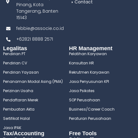
Contact
Pinang, Kota
Tangerang, Banten
15143
febbie@associe.co.id
+62821 8888 2571
Legalitas
HR Management
Pendirian PT
Pelatihan Karyawan
Pendirian CV
Konsultan HR
Pendirian Yayasan
Rekrutmen Karyawan
Penanaman Modal Asing (PMA)
Jasa Penyusunan KPI
Perizinan Usaha
Jasa Psikotes
Pendaftaran Merek
SOP Perusahaan
Pembuatan Akta
Business/Career Coach
Sertifikat Halal
Peraturan Perusahaan
Jasa IPAK
Tax/Accounting
Free Tools