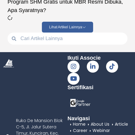
Program SHM Gratis untuk MBR Resmi Dibuka,
Apa Syaratnya?
Lihat Artikel Lainnya
Ikuti Associe
Sertifikasi
Navigasi
Ruko De Mansion Blok
Home
About Us
Article
C-5, JI. Jalur Sutera
Career
Webinar
Timur, Kunciran, Kec.