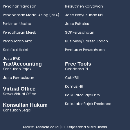
Pendirian Yayasan
Rekrutmen Karyawan
Penanaman Modal Asing (PMA)
Jasa Penyusunan KPI
Perizinan Usaha
Jasa Psikotes
Pendaftaran Merek
SOP Perusahaan
Pembuatan Akta
Business/Career Coach
Sertifikat Halal
Peraturan Perusahaan
Jasa IPAK
Tax/Accounting
Free Tools
Konsultan Pajak
Cek Nama PT
Jasa Pembukuan
Cek KBLI
Kamus HR
Virtual Office
Sewa Virtual Office
Kalkulator Pajak PPh
Kalkulator Pajak Freelance
Konsultan Hukum
Konsultan Legal
©2025 Associe.co.id | PT Kerjasama Mitra Bisnis