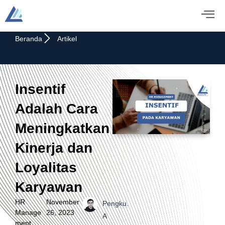
Beranda
Artikel
Insentif
Adalah Cara
Meningkatkan
Kinerja dan
Loyalitas
Karyawan
HR
November
Pengku.
Manage
26, 2023
A
ment