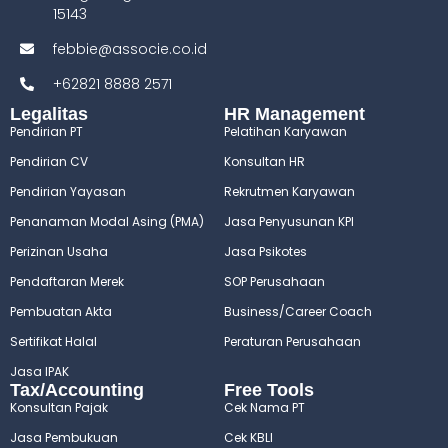
15143
febbie@associe.co.id
+62821 8888 2571
Legalitas
HR Management
Pendirian PT
Pelatihan Karyawan
Pendirian CV
Konsultan HR
Pendirian Yayasan
Rekrutmen Karyawan
Penanaman Modal Asing (PMA)
Jasa Penyusunan KPI
Perizinan Usaha
Jasa Psikotes
Pendaftaran Merek
SOP Perusahaan
Pembuatan Akta
Business/Career Coach
Sertifikat Halal
Peraturan Perusahaan
Jasa IPAK
Tax/Accounting
Free Tools
Konsultan Pajak
Cek Nama PT
Jasa Pembukuan
Cek KBLI