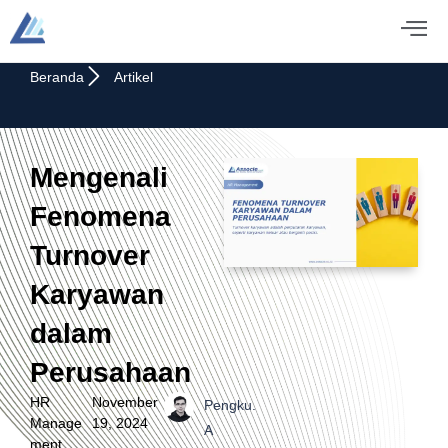
Beranda
Artikel
Mengenali
Fenomena
Turnover
Karyawan
dalam
Perusahaan
HR
November
Pengku.
Manage
19, 2024
A
ment