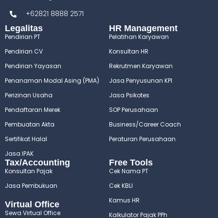
+62821 8888 2571
Legalitas
HR Management
Pendirian PT
Pelatihan Karyawan
Pendirian CV
Konsultan HR
Pendirian Yayasan
Rekrutmen Karyawan
Penanaman Modal Asing (PMA)
Jasa Penyusunan KPI
Perizinan Usaha
Jasa Psikotes
Pendaftaran Merek
SOP Perusahaan
Pembuatan Akta
Business/Career Coach
Sertifikat Halal
Peraturan Perusahaan
Jasa IPAK
Tax/Accounting
Free Tools
Konsultan Pajak
Cek Nama PT
Jasa Pembukuan
Cek KBLI
Kamus HR
Virtual Office
Sewa Virtual Office
Kalkulator Pajak PPh