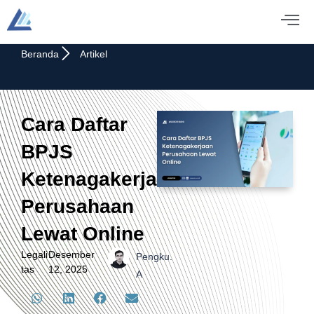
Beranda
Artikel
Cara Daftar
BPJS
Ketenagakerjaan
Perusahaan
Lewat Online
Legali
Desember
Pengku.
tas
12, 2025
A