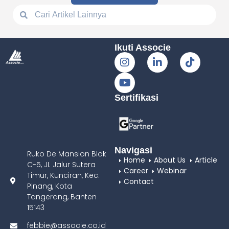
Ikuti Associe
Sertifikasi
Navigasi
Ruko De Mansion Blok
Home
About Us
Article
C-5, JI. Jalur Sutera
Career
Webinar
Timur, Kunciran, Kec.
Contact
Pinang, Kota
Tangerang, Banten
15143
febbie@associe.co.id