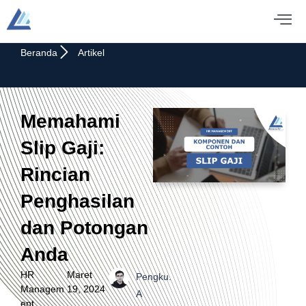
Beranda
Artikel
Memahami
Slip Gaji:
Rincian
Penghasilan
dan Potongan
Anda
HR
Maret
Pengku.
Managem
19, 2024
A
ent