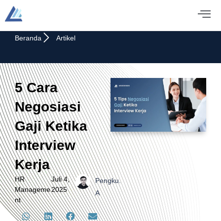
Beranda
Artikel
5 Cara
Negosiasi
Gaji Ketika
Interview
Kerja
HR
Juli 4,
Pengku.
Manageme
2025
A
nt