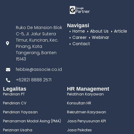
Navigasi
Ruko De Mansion Blok
Home
About Us
Article
C-5, JI. Jalur Sutera
Career
Webinar
Timur, Kunciran, Kec.
Contact
Pinang, Kota
Tangerang, Banten
15143
febbie@associe.co.id
+62821 8888 2571
Legalitas
HR Management
Pendirian PT
Pelatihan Karyawan
Pendirian CV
Konsultan HR
Pendirian Yayasan
Rekrutmen Karyawan
Penanaman Modal Asing (PMA)
Jasa Penyusunan KPI
Perizinan Usaha
Jasa Psikotes