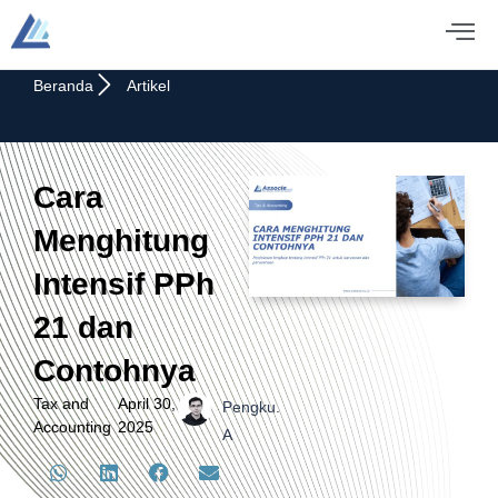
Beranda
Artikel
Cara
Menghitung
Intensif PPh
21 dan
Contohnya
Tax and
April 30,
Pengku.
Accounting
2025
A