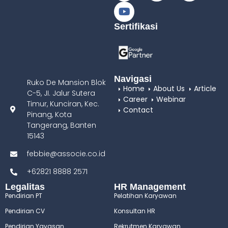
Sertifikasi
Navigasi
Ruko De Mansion Blok
Home
About Us
Article
C-5, JI. Jalur Sutera
Career
Webinar
Timur, Kunciran, Kec.
Contact
Pinang, Kota
Tangerang, Banten
15143
febbie@associe.co.id
+62821 8888 2571
Legalitas
HR Management
Pendirian PT
Pelatihan Karyawan
Pendirian CV
Konsultan HR
Pendirian Yayasan
Rekrutmen Karyawan