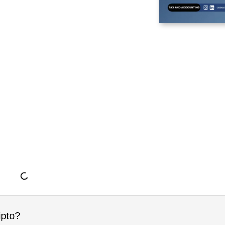
ipto?