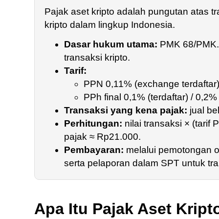
Pajak aset kripto adalah pungutan atas tra
kripto dalam lingkup Indonesia.
Dasar hukum utama:
PMK 68/PMK.0
transaksi kripto.
Tarif:
PPN 0,11% (exchange terdaftar) /
PPh final 0,1% (terdaftar) / 0,2% 
Transaksi yang kena pajak:
jual be
Perhitungan:
nilai transaksi × (tari
pajak ≈ Rp21.000.
Pembayaran:
melalui pemotongan o
serta pelaporan dalam SPT untuk tran
Apa Itu Pajak Aset Kript