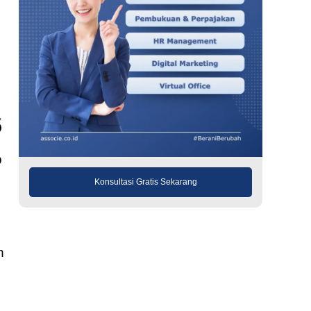
5
b
Konsultasi Gratis Sekarang
n