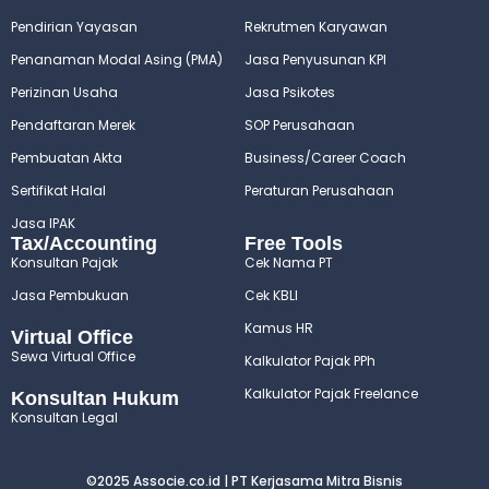
Pendirian Yayasan
Rekrutmen Karyawan
Penanaman Modal Asing (PMA)
Jasa Penyusunan KPI
Perizinan Usaha
Jasa Psikotes
Pendaftaran Merek
SOP Perusahaan
Pembuatan Akta
Business/Career Coach
Sertifikat Halal
Peraturan Perusahaan
Jasa IPAK
Tax/Accounting
Free Tools
Konsultan Pajak
Cek Nama PT
Jasa Pembukuan
Cek KBLI
Kamus HR
Virtual Office
Sewa Virtual Office
Kalkulator Pajak PPh
Kalkulator Pajak Freelance
Konsultan Hukum
Konsultan Legal
©2025 Associe.co.id | PT Kerjasama Mitra Bisnis