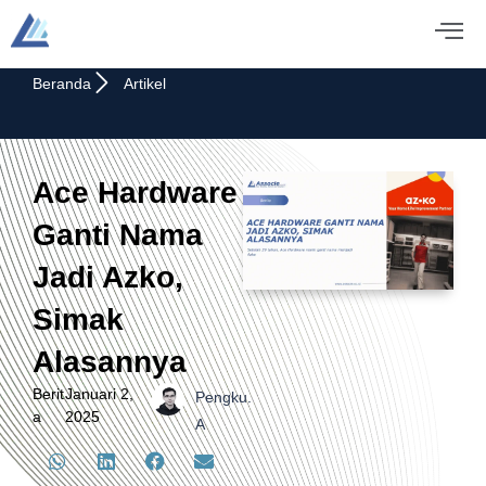
Beranda
Artikel
Ace Hardware
Ganti Nama
Jadi Azko,
Simak
Alasannya
Berit
Januari 2,
Pengku.
a
2025
A