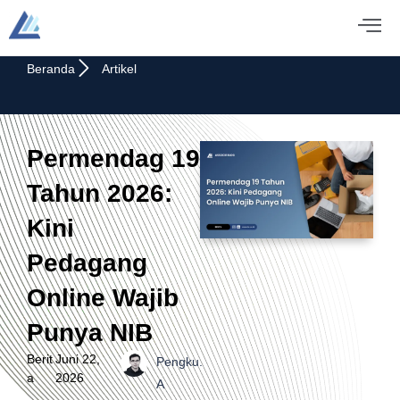
Beranda
Artikel
Permendag 19
Tahun 2026:
Kini
Pedagang
Online Wajib
Punya NIB
Berit
Juni 22,
Pengku.
a
2026
A