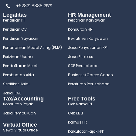
+62821 8888 2571
Legalitas
HR Management
Pendirian PT
Pelatihan Karyawan
Pendirian CV
Konsultan HR
Pendirian Yayasan
Rekrutmen Karyawan
Penanaman Modal Asing (PMA)
Jasa Penyusunan KPI
Perizinan Usaha
Jasa Psikotes
Pendaftaran Merek
SOP Perusahaan
Pembuatan Akta
Business/Career Coach
Sertifikat Halal
Peraturan Perusahaan
Jasa IPAK
Tax/Accounting
Free Tools
Konsultan Pajak
Cek Nama PT
Jasa Pembukuan
Cek KBLI
Kamus HR
Virtual Office
Sewa Virtual Office
Kalkulator Pajak PPh