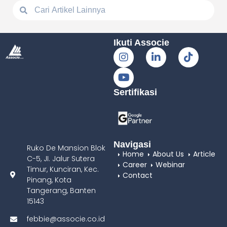
Ikuti Associe
Sertifikasi
Navigasi
Ruko De Mansion Blok
Home
About Us
Article
C-5, JI. Jalur Sutera
Career
Webinar
Timur, Kunciran, Kec.
Contact
Pinang, Kota
Tangerang, Banten
15143
febbie@associe.co.id