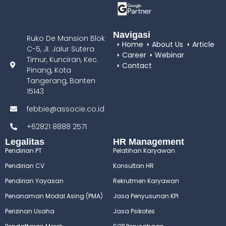
Navigasi
Ruko De Mansion Blok
Home
About Us
Article
C-5, JI. Jalur Sutera
Career
Webinar
Timur, Kunciran, Kec.
Contact
Pinang, Kota
Tangerang, Banten
15143
febbie@associe.co.id
+62821 8888 2571
Legalitas
HR Management
Pendirian PT
Pelatihan Karyawan
Pendirian CV
Konsultan HR
Pendirian Yayasan
Rekrutmen Karyawan
Penanaman Modal Asing (PMA)
Jasa Penyusunan KPI
Perizinan Usaha
Jasa Psikotes