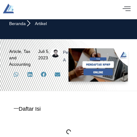
Beranda
Artikel
Article
,
Tax
Juli 5,
Pengku.
and
2023
A
Accounting
Daftar Isi