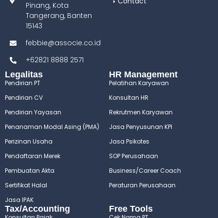
Contact
Pinang, Kota
Tangerang, Banten
15143
febbie@associe.co.id
+62821 8888 2571
Legalitas
HR Management
Pendirian PT
Pelatihan Karyawan
Pendirian CV
Konsultan HR
Pendirian Yayasan
Rekrutmen Karyawan
Penanaman Modal Asing (PMA)
Jasa Penyusunan KPI
Perizinan Usaha
Jasa Psikotes
Pendaftaran Merek
SOP Perusahaan
Pembuatan Akta
Business/Career Coach
Sertifikat Halal
Peraturan Perusahaan
Jasa IPAK
Tax/Accounting
Free Tools
Konsultan Pajak
Cek Nama PT