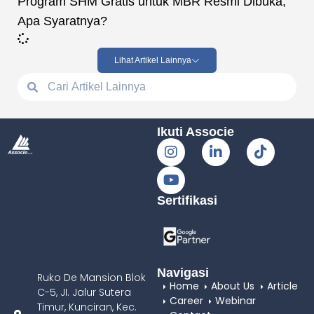
Program SHM Gratis untuk MBR Resmi Dibuka,
Apa Syaratnya?
Lihat Artikel Lainnya
Ikuti Associe
Sertifikasi
Navigasi
Ruko De Mansion Blok
Home
About Us
Article
C-5, JI. Jalur Sutera
Career
Webinar
Timur, Kunciran, Kec.