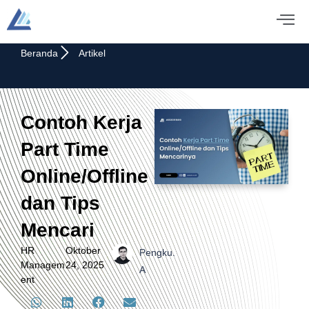
Beranda
Artikel
Contoh Kerja
Part Time
Online/Offline
dan Tips
Mencari
HR
Oktober
Pengku.
Managem
24, 2025
A
ent