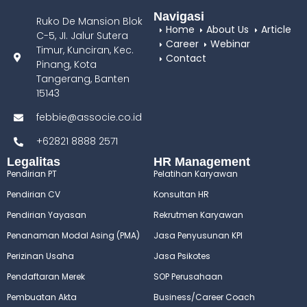
Navigasi
Ruko De Mansion Blok
Home
About Us
Article
C-5, JI. Jalur Sutera
Career
Webinar
Timur, Kunciran, Kec.
Contact
Pinang, Kota
Tangerang, Banten
15143
febbie@associe.co.id
+62821 8888 2571
Legalitas
HR Management
Pendirian PT
Pelatihan Karyawan
Pendirian CV
Konsultan HR
Pendirian Yayasan
Rekrutmen Karyawan
Penanaman Modal Asing (PMA)
Jasa Penyusunan KPI
Perizinan Usaha
Jasa Psikotes
Pendaftaran Merek
SOP Perusahaan
Pembuatan Akta
Business/Career Coach