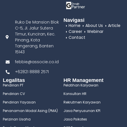
Navigasi
Ruko De Mansion Blok
Home
About Us
Article
C-5, JI. Jalur Sutera
Career
Webinar
Timur, Kunciran, Kec.
Contact
Pinang, Kota
Tangerang, Banten
15143
febbie@associe.co.id
+62821 8888 2571
Legalitas
HR Management
Pendirian PT
Pelatihan Karyawan
Pendirian CV
Konsultan HR
Pendirian Yayasan
Rekrutmen Karyawan
Penanaman Modal Asing (PMA)
Jasa Penyusunan KPI
Perizinan Usaha
Jasa Psikotes