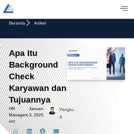
Beranda
Artikel
Apa Itu
Background
Check
Karyawan dan
Tujuannya
HR
Januari
Pengku.
Managem
3, 2025
A
ent