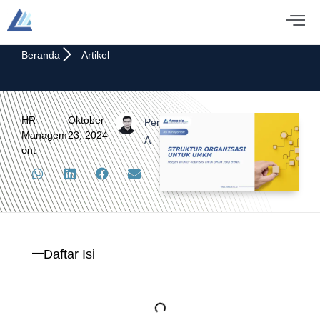
Beranda
Artikel
HR
Oktober
Pengku.
Managem
23, 2024
A
ent
Daftar Isi