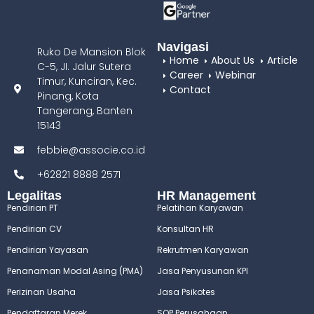
Navigasi
Ruko De Mansion Blok
Home
About Us
Article
C-5, JI. Jalur Sutera
Career
Webinar
Timur, Kunciran, Kec.
Contact
Pinang, Kota
Tangerang, Banten
15143
febbie@associe.co.id
+62821 8888 2571
Legalitas
HR Management
Pendirian PT
Pelatihan Karyawan
Pendirian CV
Konsultan HR
Pendirian Yayasan
Rekrutmen Karyawan
Penanaman Modal Asing (PMA)
Jasa Penyusunan KPI
Perizinan Usaha
Jasa Psikotes
Pendaftaran Merek
SOP Perusahaan