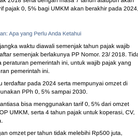
njak 2018 serta dengan masa 7 tahun ataupun akan
arif pajak 0, 5% bagi UMKM akan berakhir pada 2024,
an: Apa yang Perlu Anda Ketahui
angka waktu diawali semenjak tahun pajak wajib
rdaftar semenjak berlakunya PP Nomor. 23/ 2018. Tid
a peraturan pemerintah ini, untuk wajib pajak yang
ran pemerintah ini.
terdaftar pada 2024 serta mempunyai omzet di
ggunakan PPh 0, 5% sampai 2030.
ntiasa bisa menggunakan tarif 0, 5% dari omzet
OP UMKM, serta 4 tahun pajak untuk koperasi, CV,
a.
n omzet per tahun tidak melebihi Rp500 juta,