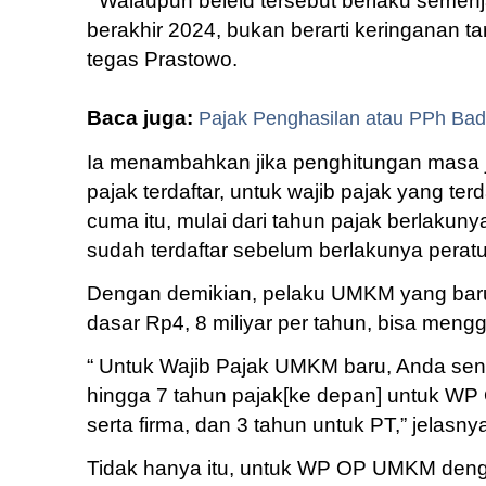
“ Walaupun beleid tersebut berlaku seme
berakhir 2024, bukan berarti keringanan t
tegas Prastowo.
Baca juga:
Pajak Penghasilan atau PPh Bad
Ia menambahkan jika penghitungan masa j
pajak terdaftar, untuk wajib pajak yang te
cuma itu, mulai dari tahun pajak berlakuny
sudah terdaftar sebelum berlakunya peratu
Dengan demikian, pelaku UMKM yang baru 
dasar Rp4, 8 miliyar per tahun, bisa men
“ Untuk Wajib Pajak UMKM baru, Anda sena
hingga 7 tahun pajak[ke depan] untuk WP 
serta firma, dan 3 tahun untuk PT,” jelasny
Tidak hanya itu, untuk WP OP UMKM denga