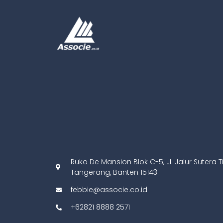
Ruko De Mansion Blok C-5, JI. Jalur Sutera T
Tangerang, Banten 15143
febbie@associe.co.id
+62821 8888 2571